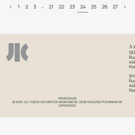
…
<
1
2
3
21
22
23
24
25
26
27
>
A 
SE
Ru
44
Po
S
Rua
44
Po
PRIVACIDADE
© 2026 JLC TODOS OS DIREITOS RESERVADOS. DESENVOLVIDO POR
BRAND BY
DIFFERENCE