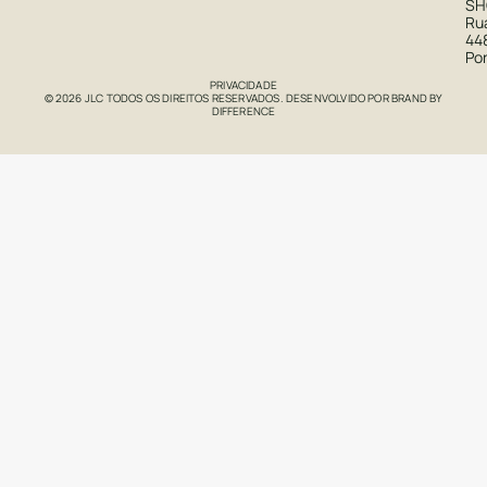
S
Rua
44
Po
PRIVACIDADE
© 2026 JLC TODOS OS DIREITOS RESERVADOS. DESENVOLVIDO POR
BRAND BY
DIFFERENCE