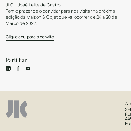
JLC – José Leite de Castro
Tem o prazer de o convidar para nos visitar na próxima
edição da Maison & Objet que vai ocorrer de 24 a 28 de
Março de 2022.
Clique aqui para o convite
Partilhar
A 
SE
Ru
44
Po