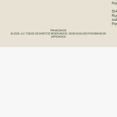
Po
S
Rua
44
Po
PRIVACIDADE
© 2026 JLC TODOS OS DIREITOS RESERVADOS. DESENVOLVIDO POR
BRAND BY
DIFFERENCE