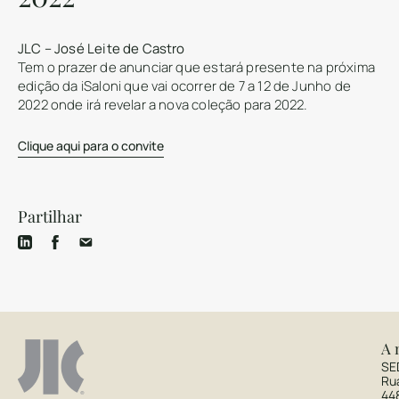
JLC – José Leite de Castro
Tem o prazer de anunciar que estará presente na próxima
edição da iSaloni que vai ocorrer de 7 a 12 de Junho de
2022 onde irá revelar a nova coleção para 2022.
Clique aqui para o convite
Partilhar
A 
SE
Ru
44