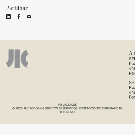
Partilhar
A 
SE
Ru
44
Po
S
Rua
44
Po
PRIVACIDADE
© 2026 JLC TODOS OS DIREITOS RESERVADOS. DESENVOLVIDO POR
BRAND BY
DIFFERENCE