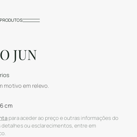
PRODUTOS
O JUN
rios
m motivo em relevo.
16 cm
nta
para aceder ao preço e outras informações do
s detalhes ou esclarecimentos, entre em
co.