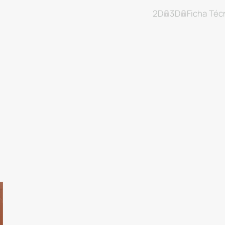
2D
3D
Ficha Téc