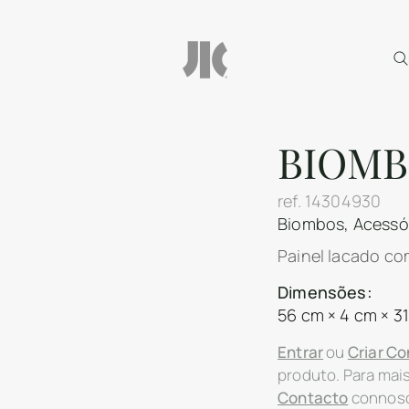
BIOMB
ref.
14304930
Biombos
,
Acessó
Painel lacado co
Dimensões:
56 cm × 4 cm × 3
Entrar
ou
Criar Co
produto. Para mai
Contacto
connos