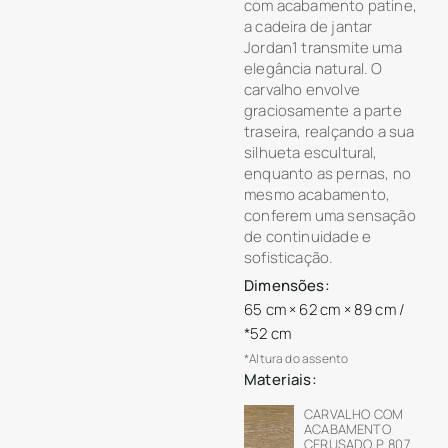
com acabamento patine,
a cadeira de jantar
Jordan1 transmite uma
elegância natural. O
carvalho envolve
graciosamente a parte
traseira, realçando a sua
silhueta escultural,
enquanto as pernas, no
mesmo acabamento,
conferem uma sensação
de continuidade e
sofisticação.
Dimensões:
65 cm × 62 cm × 89 cm /
*52 cm
*Altura do assento
Materiais:
CARVALHO COM
ACABAMENTO
CERUSADO P. 807