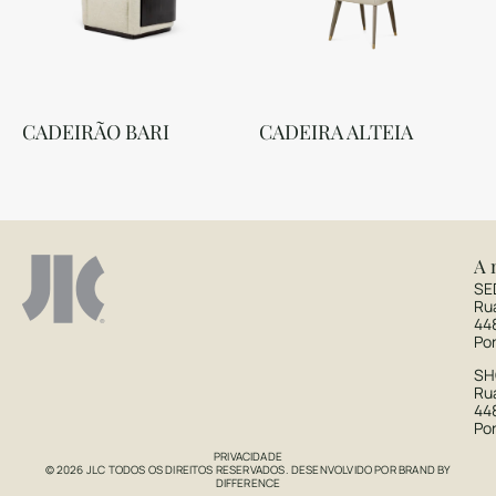
CADEIRÃO BARI
CADEIRA ALTEIA
A 
SE
Ru
44
Po
S
Rua
44
Po
PRIVACIDADE
© 2026 JLC TODOS OS DIREITOS RESERVADOS. DESENVOLVIDO POR
BRAND BY
DIFFERENCE