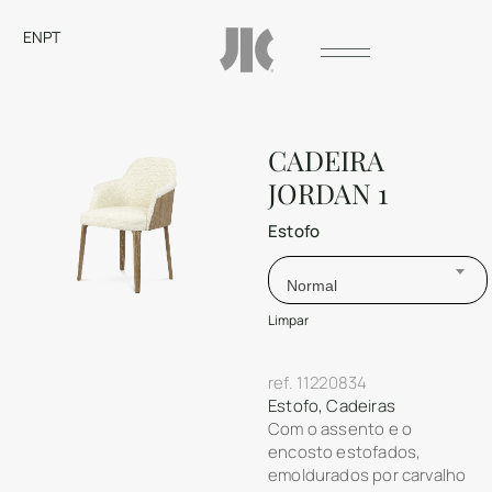
EN
PT
CADEIRA
JORDAN 1
Estofo
Normal
Limpar
ref.
11220834
Estofo
,
Cadeiras
Com o assento e o
encosto estofados,
emoldurados por carvalho