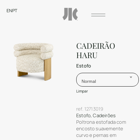
EN
PT
CADEIRÃO
HARU
Estofo
Normal
Limpar
ref.
12713019
Estofo
,
Cadeirões
Poltrona estofada com
encosto suavemente
curvo e pernas em