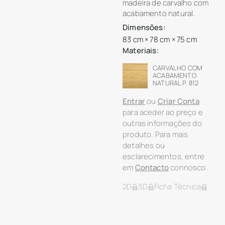
madeira de carvalho com
acabamento natural.
Dimensões:
83 cm × 78 cm × 75 cm
Materiais:
CARVALHO COM
ACABAMENTO
NATURAL P. 812
Entrar
ou
Criar Conta
para aceder ao preço e
outras informações do
produto. Para mais
detalhes ou
esclarecimentos, entre
em
Contacto
connosco.
2D
3D
Ficha Técnica