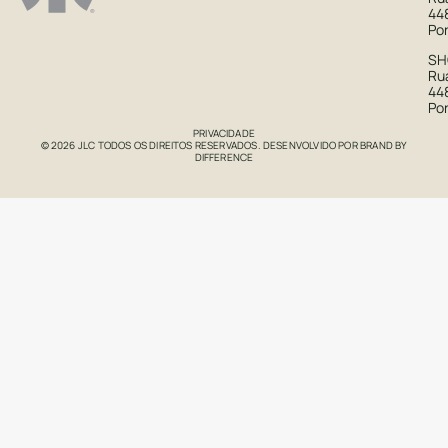
44
Po
S
Rua
44
Po
PRIVACIDADE
© 2026 JLC TODOS OS DIREITOS RESERVADOS. DESENVOLVIDO POR
BRAND BY
DIFFERENCE