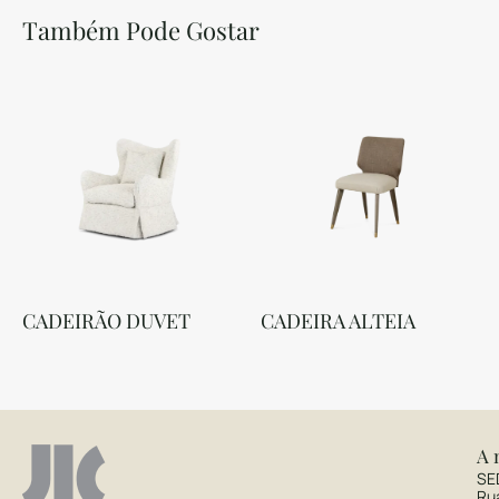
Também Pode Gostar
CADEIRÃO DUVET
CADEIRA ALTEIA
A 
SE
Ru