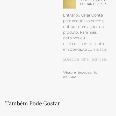
BRILHANTE P. 387
Entrar
ou
Criar Conta
para aceder ao preço e
outras informações do
produto. Para mais
detalhes ou
esclarecimentos, entre
em
Contacto
connosco.
2D
3D
Ficha Técnica
¹Abajur e lâmpadas não
incluídas
Também Pode Gostar