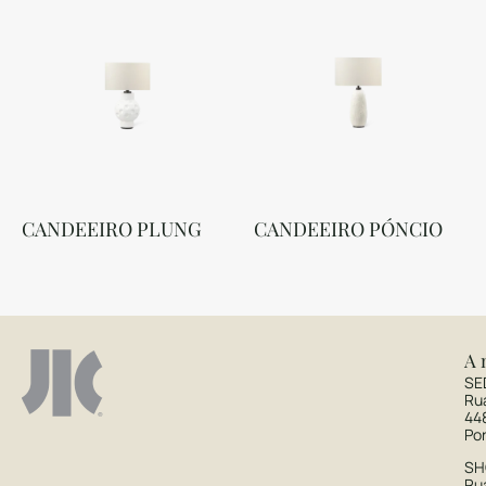
CANDEEIRO PLUNG
CANDEEIRO PÓNCIO
A 
SE
Ru
44
Po
S
Rua