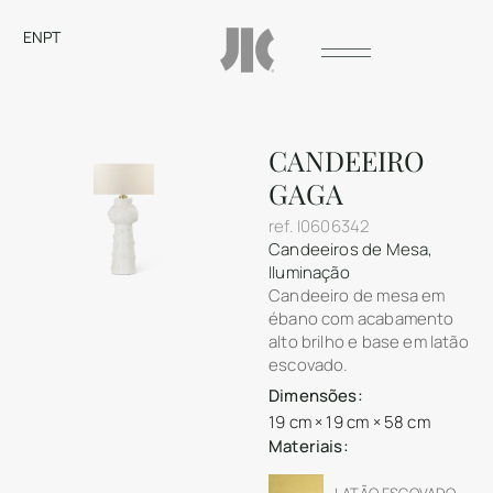
EN
PT
CANDEEIRO
GAGA
ref.
I0606342
Candeeiros de Mesa
,
Iluminação
Candeeiro de mesa em
ébano com acabamento
alto brilho e base em latão
escovado.
Dimensões:
19 cm × 19 cm × 58 cm
Materiais:
LATÃO ESCOVADO