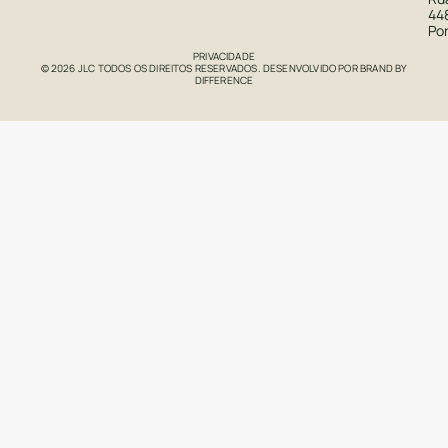
44
Po
PRIVACIDADE
© 2026 JLC TODOS OS DIREITOS RESERVADOS. DESENVOLVIDO POR
BRAND BY
DIFFERENCE