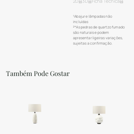
2D
3D
Ficha Técnica
¹Abajur e lâmpadas não
incluídas
²*As pedras de quartzo fumado
são naturais e podem
apresentar ligeiras variações,
sujeitas a confirmação.
Também Pode Gostar