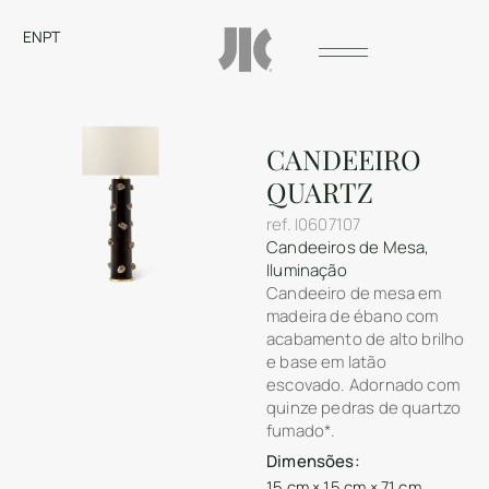
EN
PT
CANDEEIRO
QUARTZ
ref.
I0607107
Candeeiros de Mesa
,
Iluminação
Candeeiro de mesa em
madeira de ébano com
acabamento de alto brilho
e base em latão
escovado. Adornado com
quinze pedras de quartzo
fumado*.
Dimensões:
15 cm × 15 cm × 71 cm