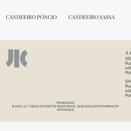
CANDEEIRO PÓNCIO
CANDEEIRO SASSA
A 
SE
Ru
44
Po
S
Rua
44
Po
PRIVACIDADE
© 2026 JLC TODOS OS DIREITOS RESERVADOS. DESENVOLVIDO POR
BRAND BY
DIFFERENCE