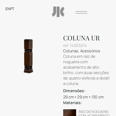
EN
PT
COLUNA UR
ref.
14305014
Colunas
,
Acessórios
Coluna em raiz de
nogueira com
acabamento de alto
brilho, com duas secções
de quatro esferas a dividir
a coluna.
Dimensões:
29 cm × 29 cm × 130 cm
Materiais:
RAÍZ DE NOGUEIRA
COM ACABAMENTO