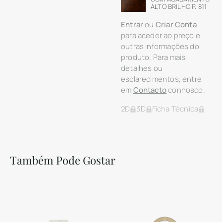
ALTO BRILHO P. 811
Entrar
ou
Criar Conta
para aceder ao preço e
outras informações do
produto. Para mais
detalhes ou
esclarecimentos, entre
em
Contacto
connosco.
2D
3D
Ficha Técnica
Também Pode Gostar