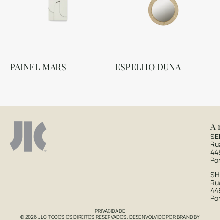
PAINEL MARS
ESPELHO DUNA
A 
SE
Ru
44
Po
S
Rua
44
Po
PRIVACIDADE
© 2026 JLC TODOS OS DIREITOS RESERVADOS. DESENVOLVIDO POR
BRAND BY