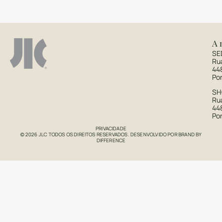
A 
SE
Ru
44
Po
S
Rua
44
Po
PRIVACIDADE
© 2026 JLC TODOS OS DIREITOS RESERVADOS. DESENVOLVIDO POR
BRAND BY
DIFFERENCE