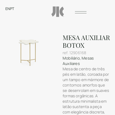
EN
PT
MESA AUXILIAR
BOTOX
ref.
12906168
Mobiliário
,
Mesas
Auxiliares
Mesa de centro de três
pés em latão, coroada por
um tampo em mármore de
contornos amorfos que
se desenrolam em suaves
formas orgânicas. A
estrutura minimalista em
latão sustenta a peça
com elegância discreta,