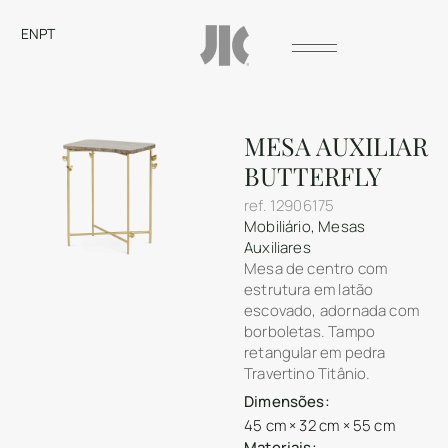
EN
PT
MESA AUXILIAR
BUTTERFLY
ref.
12906175
Mobiliário
,
Mesas
Auxiliares
Mesa de centro com
estrutura em latão
escovado, adornada com
borboletas. Tampo
retangular em pedra
Travertino Titânio.
Dimensões:
45 cm × 32 cm × 55 cm
Materiais: