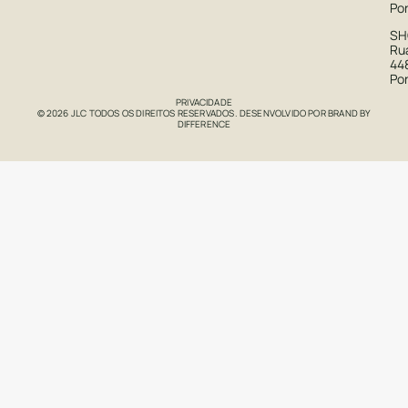
Po
S
Rua
44
Po
PRIVACIDADE
© 2026 JLC TODOS OS DIREITOS RESERVADOS. DESENVOLVIDO POR
BRAND BY
DIFFERENCE