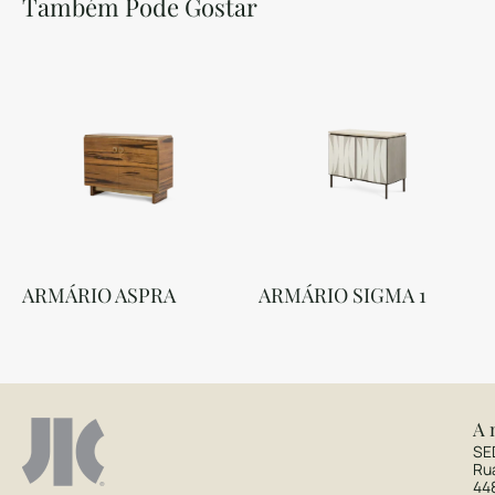
Também Pode Gostar
ARMÁRIO ASPRA
ARMÁRIO SIGMA 1
A 
SE
Ru
44