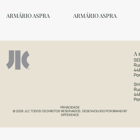
ARMÁRIO ASPRA
ARMÁRIO ASPRA
A 
SE
Ru
44
Po
S
Rua
44
Po
PRIVACIDADE
© 2026 JLC TODOS OS DIREITOS RESERVADOS. DESENVOLVIDO POR
BRAND BY
DIFFERENCE