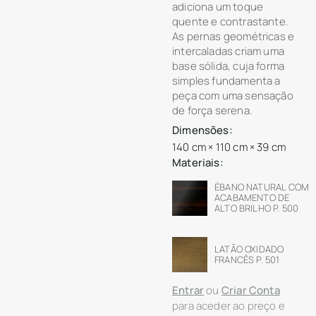
adiciona um toque
quente e contrastante.
As pernas geométricas e
intercaladas criam uma
base sólida, cuja forma
simples fundamenta a
peça com uma sensação
de força serena.
Dimensões:
140 cm × 110 cm × 39 cm
Materiais:
ÉBANO NATURAL COM
ACABAMENTO DE
ALTO BRILHO P. 500
LATÃO OXIDADO
FRANCÊS P. 501
Entrar
ou
Criar Conta
para aceder ao preço e