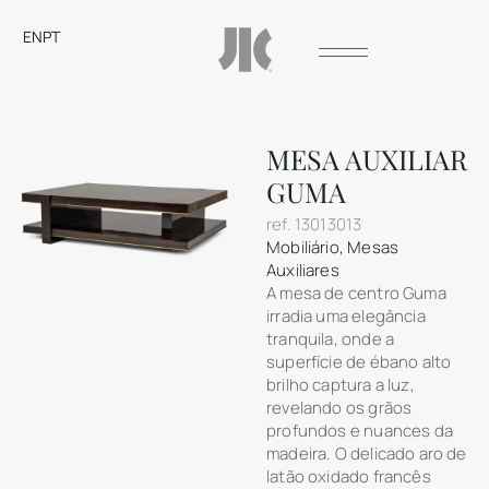
EN
PT
MESA AUXILIAR
GUMA
ref.
13013013
Mobiliário
,
Mesas
Auxiliares
A mesa de centro Guma
irradia uma elegância
tranquila, onde a
superfície de ébano alto
brilho captura a luz,
revelando os grãos
profundos e nuances da
madeira. O delicado aro de
latão oxidado francês