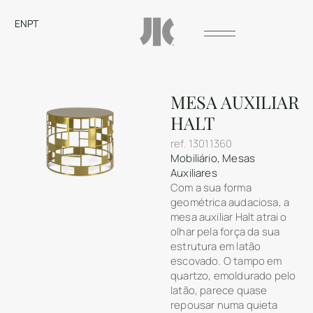
EN
PT
MESA AUXILIAR
HALT
ref.
13011360
Mobiliário
,
Mesas
Auxiliares
Com a sua forma
geométrica audaciosa, a
mesa auxiliar Halt atrai o
olhar pela força da sua
estrutura em latão
escovado. O tampo em
quartzo, emoldurado pelo
latão, parece quase
repousar numa quieta