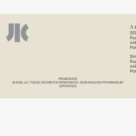
A 
SE
Ru
44
Po
S
Rua
44
Po
PRIVACIDADE
© 2026 JLC TODOS OS DIREITOS RESERVADOS. DESENVOLVIDO POR
BRAND BY
DIFFERENCE