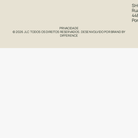
S
Rua
44
Po
PRIVACIDADE
© 2026 JLC TODOS OS DIREITOS RESERVADOS. DESENVOLVIDO POR
BRAND BY
DIFFERENCE