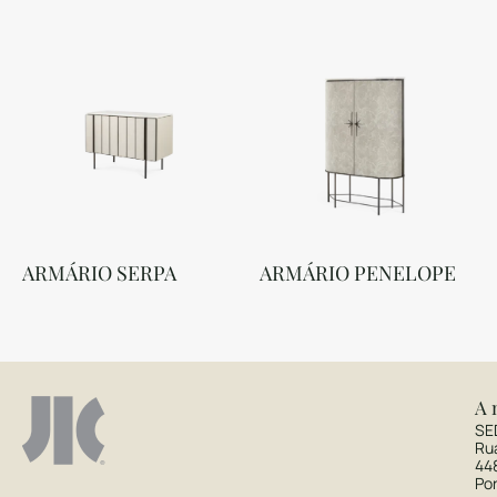
ARMÁRIO SERPA
ARMÁRIO PENELOPE
A 
SE
Ru
44
Po