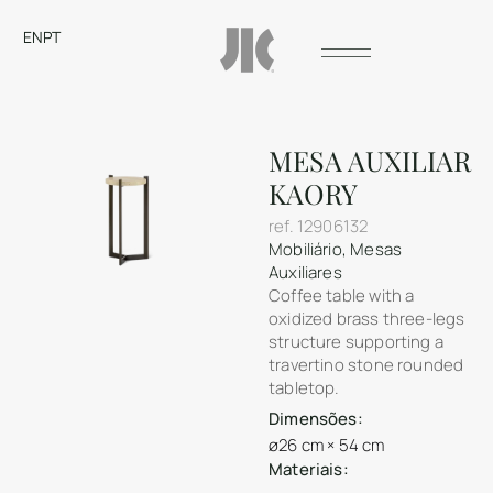
EN
PT
MESA AUXILIAR
KAORY
ref.
12906132
Mobiliário
,
Mesas
Auxiliares
Coffee table with a
oxidized brass three-legs
structure supporting a
travertino stone rounded
tabletop.
Dimensões:
ø26 cm × 54 cm
Materiais: