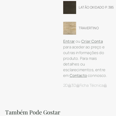
LATÃO OXIDADO P. 385
TRAVERTINO
Entrar
ou
Criar Conta
para aceder ao preço e
outras informações do
produto. Para mais
detalhes ou
esclarecimentos, entre
em
Contacto
connosco.
2D
3D
Ficha Técnica
Também Pode Gostar