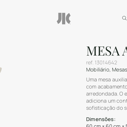
MESA 
ref.
13014642
Mobiliário
,
Mesas 
Uma mesa auxilia
com acabamento 
arredondada. O e
adiciona um cont
sofisticação do s
Dimensões:
60 cm × 60 cm × 