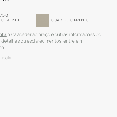
 COM
 PATINE P.
QUARTZO CINZENTO
nta
para aceder ao preço e outras informações do
s detalhes ou esclarecimentos, entre em
co.
nica