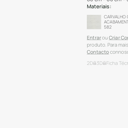
Materiais:
CARVALHO
ACABAMENTO
582
Entrar
ou
Criar Co
produto. Para mai
Contacto
connos
2D
3D
Ficha Téc