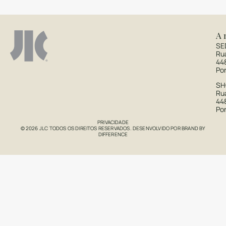
A 
SE
Ru
44
Po
S
Rua
44
Po
PRIVACIDADE
© 2026 JLC TODOS OS DIREITOS RESERVADOS. DESENVOLVIDO POR
BRAND BY
DIFFERENCE