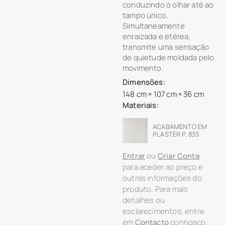
conduzindo o olhar até ao
tampo único.
Simultaneamente
enraizada e etérea,
transmite uma sensação
de quietude moldada pelo
movimento.
Dimensões:
148 cm × 107 cm × 36 cm
Materiais:
ACABAMENTO EM
PLASTER P. 833
Entrar
ou
Criar Conta
para aceder ao preço e
outras informações do
produto. Para mais
detalhes ou
esclarecimentos, entre
em
Contacto
connosco.