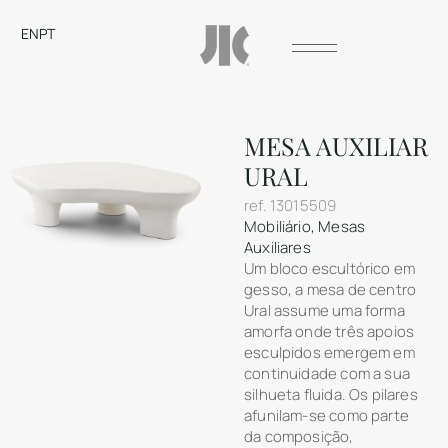
EN
PT
MESA AUXILIAR
URAL
ref.
13015509
Mobiliário
,
Mesas
Auxiliares
Um bloco escultórico em
gesso, a mesa de centro
Ural assume uma forma
amorfa onde três apoios
esculpidos emergem em
continuidade com a sua
silhueta fluida. Os pilares
afunilam-se como parte
da composição,