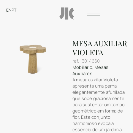
EN
PT
MESA AUXILIAR
VIOLETA
ref.
13014660
Mobiliário
,
Mesas
Auxiliares
A mesa auxiliar Violeta
apresenta uma perna
elegantemente afunilada
que sobe graciosamente
para sustentar um tampo
geométrico em forma de
flor. Este conjunto
harmonioso evoca a
essência de um jardim a