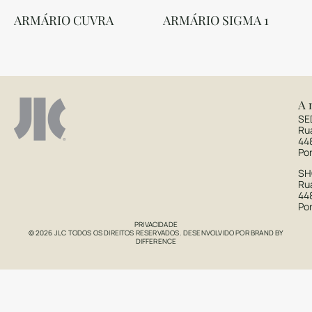
ARMÁRIO CUVRA
ARMÁRIO SIGMA 1
A 
SE
Ru
44
Po
S
Rua
44
Po
PRIVACIDADE
© 2026 JLC TODOS OS DIREITOS RESERVADOS. DESENVOLVIDO POR
BRAND BY
DIFFERENCE