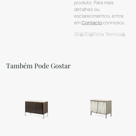
produto. Para mais
detalhes ou
esclarecimentos, entre
em
Contacto
connosco.
2D
3D
Ficha Técnica
Também Pode Gostar