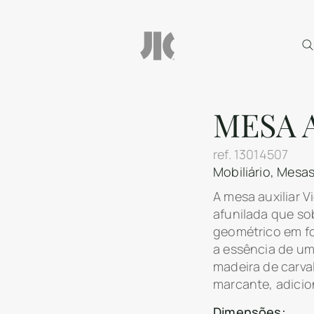
MESA 
ref.
13014507
Mobiliário
,
Mesas 
A mesa auxiliar 
afunilada que s
geométrico em fo
a essência de um 
madeira de carva
marcante, adicio
Dimensões: