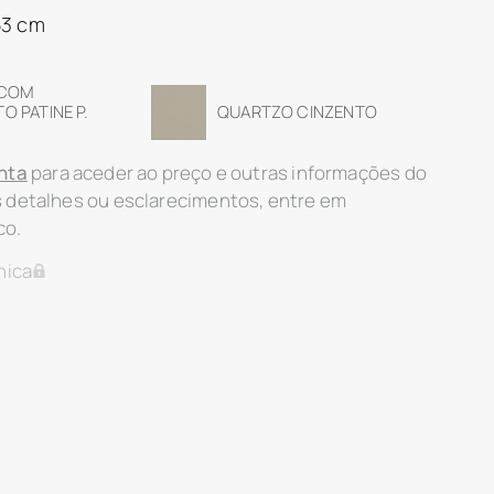
53 cm
 COM
 PATINE P.
QUARTZO CINZENTO
nta
para aceder ao preço e outras informações do
s detalhes ou esclarecimentos, entre em
co.
nica