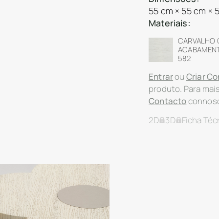
55 cm × 55 cm × 
Materiais:
CARVALHO
ACABAMENTO
582
Entrar
ou
Criar Co
produto. Para mai
Contacto
connos
2D
3D
Ficha Téc