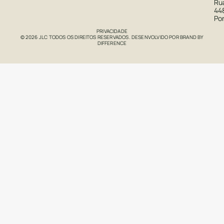
Rua
44
Po
PRIVACIDADE
© 2026 JLC TODOS OS DIREITOS RESERVADOS. DESENVOLVIDO POR
BRAND BY
DIFFERENCE