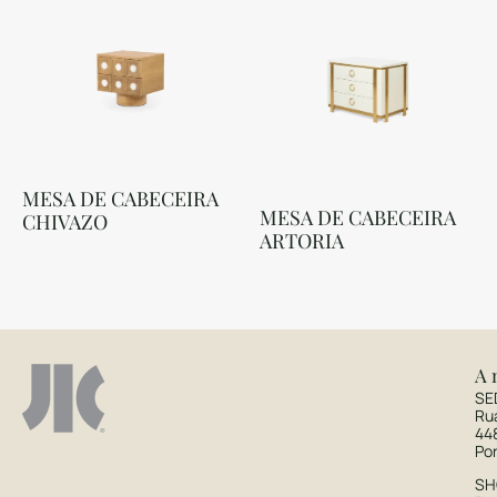
MESA DE CABECEIRA
MESA DE CABECEIRA
CHIVAZO
ARTORIA
A 
SE
Ru
44
Po
S