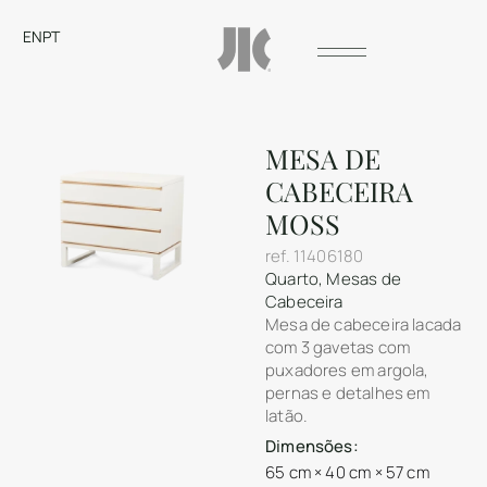
EN
PT
MESA DE
CABECEIRA
MOSS
ref.
11406180
Quarto
,
Mesas de
Cabeceira
Mesa de cabeceira lacada
com 3 gavetas com
puxadores em argola,
pernas e detalhes em
latão.
Dimensões:
65 cm × 40 cm × 57 cm