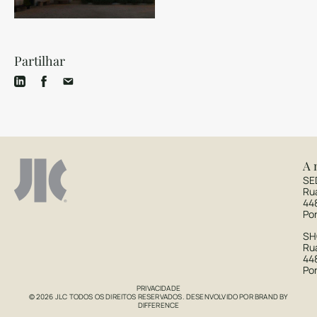
Partilhar
A 
SE
Ru
44
Po
S
Rua
44
Po
PRIVACIDADE
© 2026 JLC TODOS OS DIREITOS RESERVADOS. DESENVOLVIDO POR
BRAND BY
DIFFERENCE