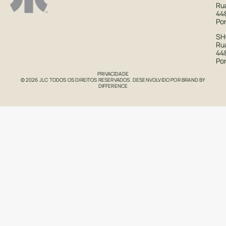
Ru
44
Po
S
Rua
44
Po
PRIVACIDADE
© 2026 JLC TODOS OS DIREITOS RESERVADOS. DESENVOLVIDO POR
BRAND BY
DIFFERENCE