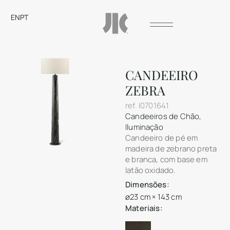
EN
PT
CANDEEIRO
ZEBRA
ref.
I0701641
Candeeiros de Chão
,
Iluminação
Candeeiro de pé em
madeira de zebrano preta
e branca, com base em
latão oxidado.
Dimensões:
ø23 cm × 143 cm
Materiais: