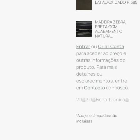
LATÃO OXIDADO P. 385
MADEIRA ZEBRA
PRETA COM
ACABAMENTO
NATURAL
Entrar
ou
Criar Conta
para aceder ao preço e
outras informações do
produto. Para mais
detalhes ou
esclarecimentos, entre
em
Contacto
connosco.
2D
3D
Ficha Técnica
¹Abajur e lâmpadas não
incluídas